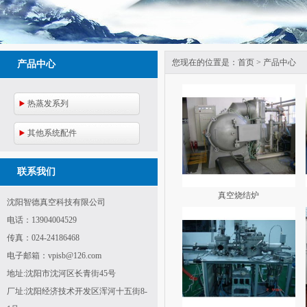
您现在的位置是：
首页
>
产品中心
产品中心
热蒸发系列
其他系统配件
联系我们
真空烧结炉
沈阳智德真空科技有限公司
电话：
13904004529
传真：
024-24186468
电子邮箱：
vpisb@126.com
地址:沈阳市沈河区长青街45号
厂址:沈阳经济技术开发区浑河十五街8-