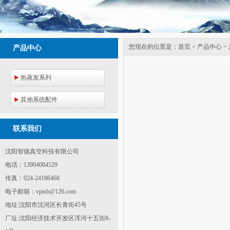
您现在的位置是：
首页
>
产品中心
>
产品中心
热蒸发系列
其他系统配件
联系我们
沈阳智德真空科技有限公司
电话：
13904004529
传真：
024-24186468
电子邮箱：
vpisb@126.com
地址:沈阳市沈河区长青街45号
厂址:沈阳经济技术开发区浑河十五街8-