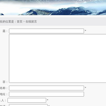
在的位置是：
首页
> 在线留言
 题：
*
 容：
司名称：
*
司地址：
系 人：
*